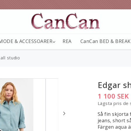
MODE & ACCESSOARER
REA
CanCan BED & BREA
all studio
Edgar sh
1 100 SEK
Lägsta pris de
Så fin skjorta 
jeans, short s
Färgen aqua ä