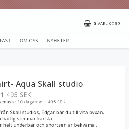
0
VARUKORG
KFAST
OM OSS
NYHETER
irt- Aqua Skall studio
1 495 SEK
 senaste 30 dagarna
1 495 SEK
från Skall studios, Edgar bär du till vita byxan,
å härlig sommar känsla.
r helt underbar och shortsen är bekväma ,