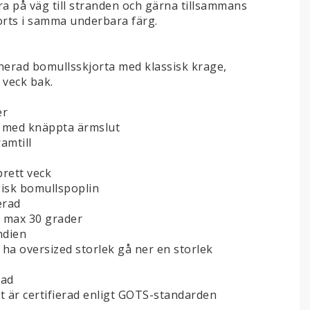
ra på väg till stranden och gärna tillsammans
rts i samma underbara färg.
erad bomullsskjorta med klassisk krage,
 veck bak.
er
 med knäppta ärmslut
amtill
brett veck
gisk bomullspoplin
erad
i max 30 grader
Indien
l ha oversized storlek gå ner en storlek
rad
 är certifierad enligt GOTS-standarden