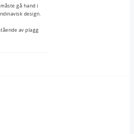
måste gå hand i 
dinavisk design.

stående av plagg 
a med en taktil och 
 genomgående 
ort och skönhet 