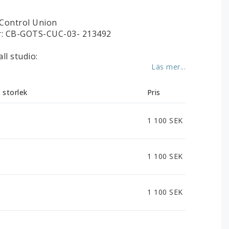
 Control Union
: CB-GOTS-CUC-03- 213492
ll studio:
Läs mer...
j storlek
Pris
1 100 SEK
1 100 SEK
1 100 SEK