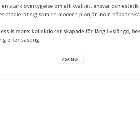
n stark övertygelse om att kvalitet, ansvar och estetik 
t etablerat sig som en modern pionjär inom hållbar skan
less is more: kollektioner skapade för lång livslängd, be
g efter säsong.

dtonat, elegant och rotat i naturen.

VISA MER
 med naturmaterial som ekologisk bomull, lin och ull, oft
tärker varumärkets tidlösa uttryck.

rmonisk och silhuetterna enkla men genomarbetade; ett
rker idén om minimalistisk lyx.

r av det danska landskapet och en lugn estetik där komf