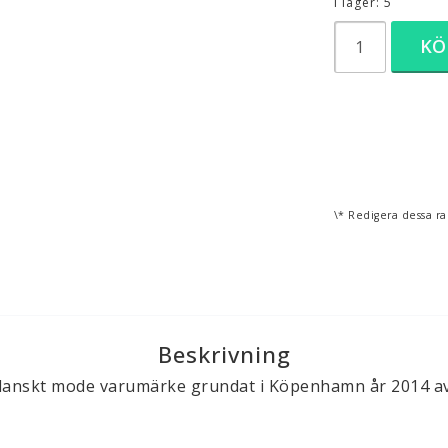
I lager: 5
KÖ
\* Redigera dessa ra
Beskrivning
t danskt mode varumärke grundat i Köpenhamn år 2014 av 