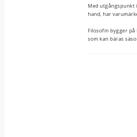
Med utgångspunkt i e
hand, har varumärke
Filosofin bygger på 
som kan bäras säson
Design språket är ne
Skall Studio arbetar
mjuk känsla som förs
Färgpaletten är ha
formspråk som förstä
Varje plagg bär spå
möts.
