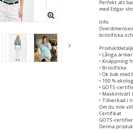
Perfekt att bä
med Edgar sho
Info
Överdimension
bröstficka och
Produktdetalj
• Långa ärmar
• Knäppning fr
• Bröstficka
• Ok bak med 
• 100 % ekolo
• GOTS-certifi
• Maskintvätt 
• Tillverkad i 
Om du inte vil
Certifikat
GOTS-certifie
Denna produkt