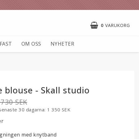
0
VARUKORG
KFAST
OM OSS
NYHETER
e blouse - Skall studio
 730 SEK
 senaste 30 dagarna
1 350 SEK
er
ringningen med knytband