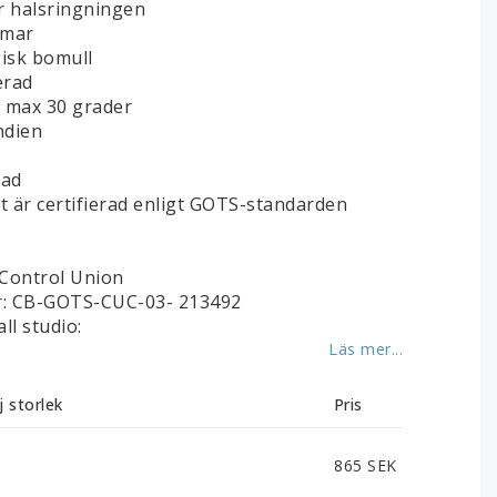
r halsringningen
rmar
gisk bomull
erad
i max 30 grader
Indien
rad
 är certifierad enligt GOTS-standarden
 Control Union
: CB-GOTS-CUC-03- 213492
ll studio:
Läs mer...
j storlek
Pris
865 SEK