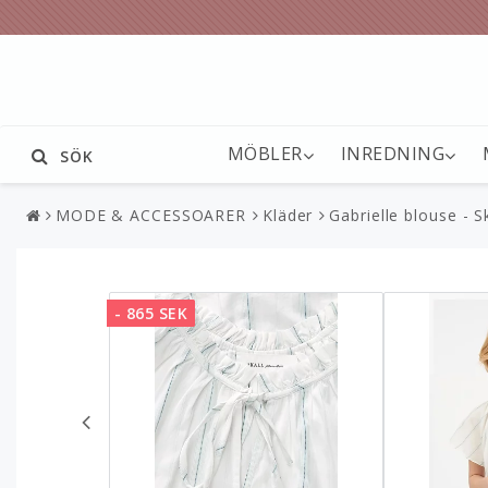
MÖBLER
INREDNING
SÖK
MODE & ACCESSOARER
Kläder
Gabrielle blouse - S
- 865 SEK