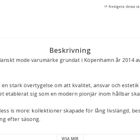
\* Redigera dessa ra
Beskrivning
t danskt mode varumärke grundat i Köpenhamn år 2014 av 
n stark övertygelse om att kvalitet, ansvar och estetik 
t etablerat sig som en modern pionjär inom hållbar skan
less is more: kollektioner skapade för lång livslängd, be
g efter säsong.

dtonat, elegant och rotat i naturen.

VISA MER