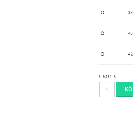
38
40
42
I lager: 6
KÖ