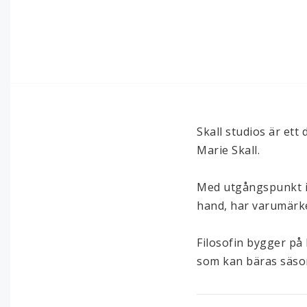
Skall studios är et
Marie Skall.

Med utgångspunkt i e
hand, har varumärke
Filosofin bygger på 
som kan bäras säson
Design språket är ne