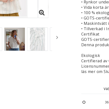
• Rynkor unde
• Vida korta ä
• 100 % ekolo
• GOTS-certifi
• Maskintvätt 
• Tillverkad i 
Certifikat
GOTS-certifie
Denna produkt
Ekologisk
Certifierad av
Licensnummer
läs mer om Ska
Väl
36